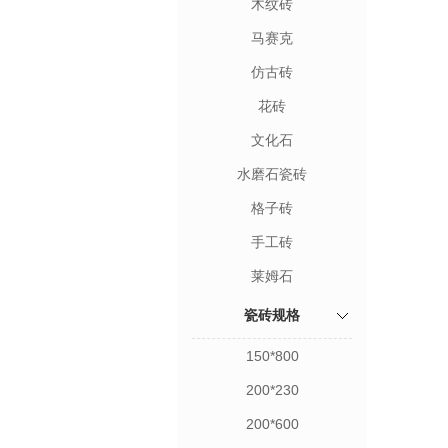
木纹砖
马赛克
仿古砖
花砖
文化石
水磨石瓷砖
格子砖
手工砖
莱姆石
瓷砖规格
150*800
200*230
200*600