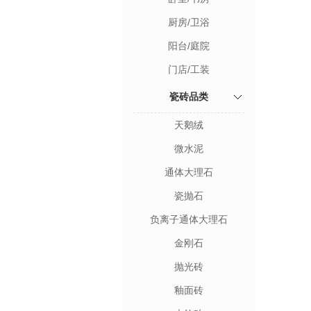
厨房/卫浴
阳台/庭院
门店/工装
瓷砖品类
天鹅绒
微水泥
通体大理石
瓷抛石
负离子通体大理石
金刚石
抛光砖
釉面砖