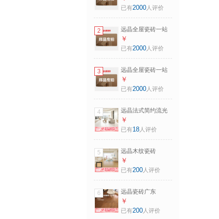
卧室厨房卫生间 瓷
2000
已有
人评价
砖样品 小样 小样10
远晶全屋瓷砖一站
2
式够齐地板砖客厅
￥
卧室厨房卫生间 瓷
2000
已有
人评价
砖样品 小样 小样
100
远晶全屋瓷砖一站
3
式够齐地板砖客厅
￥
卧室厨房卫生间 瓷
2000
已有
人评价
砖样品 小样 小样1
远晶法式简约流光
4
糖果釉800x800客
￥
餐厅防滑地砖
18
已有
人评价
600x1200商场
750x1500 小样
远晶木纹瓷砖
5
800x800精雕哑光
￥
全瓷地板砖法式复
200
已有
人评价
古客厅卧室餐厅广
东 80K27精雕全瓷
远晶瓷砖广东
6
800x800
600x1200天鹅绒木
￥
纹砖鱼骨纹全瓷客
200
已有
人评价
餐厅卧室地板砖新