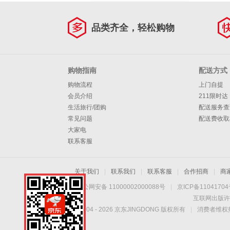
中式 126235超柔天
鹅绒磨具-附录G
品类齐全，轻松购物
购物指南
配送方式
购物流程
上门自提
会员介绍
211限时达
生活旅行/团购
配送服务查
常见问题
配送费收取
大家电
联系客服
关于我们
|
联系我们
|
联系客服
|
合作招商
|
商
京公网安备 11000002000088号
|
京ICP备1104170
互联网出版许
Copyright © 2004 -
2026
京东JINGDONG 版权所有
|
消费者维权热
远晶瓷砖-让世界知道
中国制造！