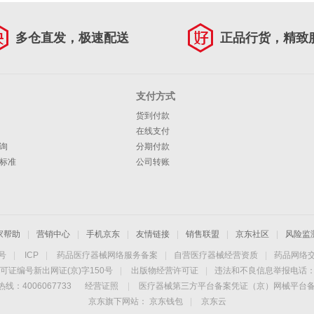
多仓直发，极速配送
正品行货，精致
支付方式
货到付款
在线支付
询
分期付款
标准
公司转账
家帮助
|
营销中心
|
手机京东
|
友情链接
|
销售联盟
|
京东社区
|
风险监
4号
|
ICP
|
药品医疗器械网络服务备案
|
自营医疗器械经营资质
|
药品网络
可证编号新出网证(京)字150号
|
出版物经营许可证
|
违法和不良信息举报电话：40
线：4006067733
经营证照
|
医疗器械第三方平台备案凭证（京）网械平台备字（
京东旗下网站：
京东钱包
|
京东云