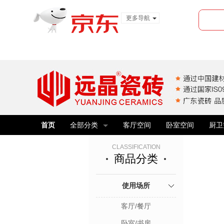
更多导航
服装城
食品
金融
首页
全部分类
客厅空间
卧室空间
厨卫
CLASSIFICATION
商品分类
使用场所
客厅/餐厅
卧室/书房