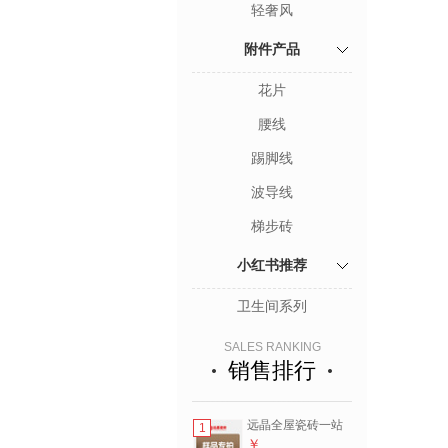
轻奢风
附件产品
花片
腰线
踢脚线
波导线
梯步砖
小红书推荐
卫生间系列
SALES RANKING
销售排行
远晶全屋瓷砖一站
1
式够齐地板砖客厅
￥