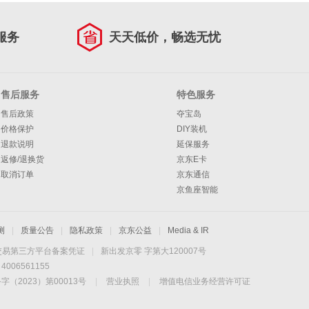
服务
天天低价，畅选无忧
售后服务
特色服务
售后政策
夺宝岛
价格保护
DIY装机
退款说明
延保服务
返修/退换货
京东E卡
取消订单
京东通信
京鱼座智能
测
|
质量公告
|
隐私政策
|
京东公益
|
Media & IR
交易第三方平台备案凭证
|
新出发京零 字第大120007号
06561155
2023）第00013号
|
营业执照
|
增值电信业务经营许可证