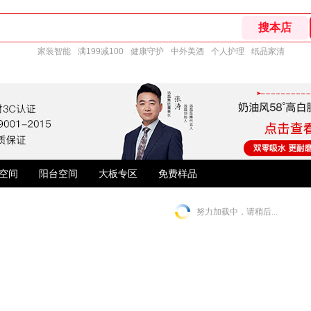
家装智能
满199减100
健康守护
中外美酒
个人护理
纸品家清
空间
阳台空间
大板专区
免费样品
努力加载中，请稍后...